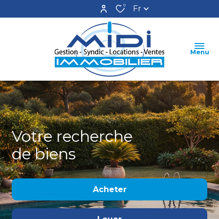
0
Fr
Menu
Votre recherche
de biens
Acheter
De l'ancien