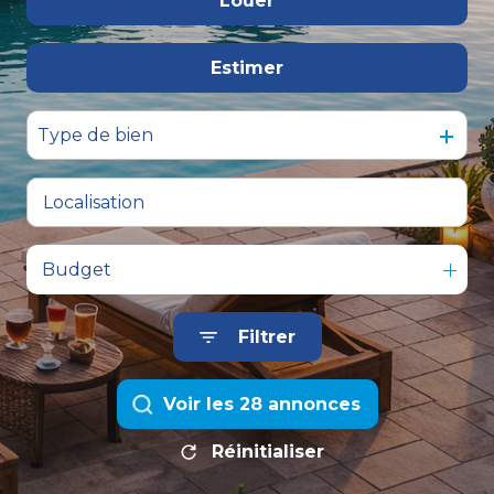
Louer
De l'immo pro
Estimer
à l'année
De l'immo pro
Type de bien
Budget
Filtrer
Voir les
28
annonces
Réinitialiser