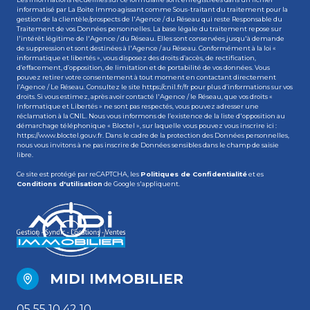
informatisé par La Boite Immo agissant comme Sous-traitant du traitement pour la
gestion de la clientèle/prospects de l'Agence / du Réseau qui reste Responsable du
Traitement de vos Données personnelles. La base légale du traitement repose sur
l'intérêt légitime de l'Agence / du Réseau. Elles sont conservées jusqu'à demande
de suppression et sont destinées à l'Agence / au Réseau. Conformément à la loi «
informatique et libertés », vous disposez des droits d’accès, de rectification,
d’effacement, d’opposition, de limitation et de portabilité de vos données. Vous
pouvez retirer votre consentement à tout moment en contactant directement
l’Agence / Le Réseau. Consultez le site
https://cnil.fr/fr
pour plus d’informations sur vos
droits. Si vous estimez, après avoir contacté l'Agence / le Réseau, que vos droits «
Informatique et Libertés » ne sont pas respectés, vous pouvez adresser une
réclamation à la CNIL. Nous vous informons de l’existence de la liste d'opposition au
démarchage téléphonique « Bloctel », sur laquelle vous pouvez vous inscrire ici :
https://www.bloctel.gouv.fr
. Dans le cadre de la protection des Données personnelles,
nous vous invitons à ne pas inscrire de Données sensibles dans le champ de saisie
libre.
Ce site est protégé par reCAPTCHA, les
Politiques de Confidentialité
et es
Conditions d'utilisation
de Google s'appliquent.
MIDI IMMOBILIER
05 55 10 42 10