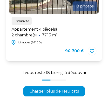
8 photos
Exclusivité
Appartement 4 pièce(s)
2 chambre(s)
77.13 m²
Limoges (87100)
96 700 €
Il vous reste
18
bien(s) à découvrir
Charger plus de résultats