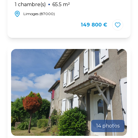
1 chambre(s)
65.5 m²
Limoges (87000)
149 800 €
14 photos