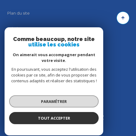
Plan du site
Admin
Comme beaucoup, notre site
utilise les cookies
Politique RGPD
On aimerait vous accompagner pendant
Politique RGPD
votre visite.
En poursuivant, vous acceptez l'utilisation des
cookies par ce site, afin de vous proposer des
Cookies
contenus adaptés et réaliser des statistiques !
© 2026 | Tous droits réservés
PARAMÉTRER
Réalisé par
TOUT ACCEPTER