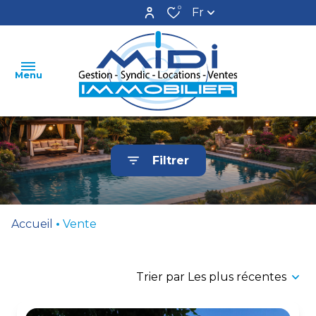
0
Fr
Menu
ACCUEIL
Filtrer
LOCATIONS
VENTES
Accueil
Vente
ESTIMATION
GESTION
Trier par Les plus récentes
SYNDIC