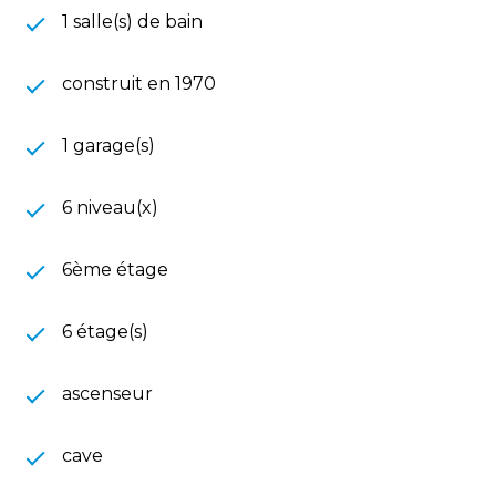
1 salle(s) de bain
construit en 1970
1 garage(s)
6 niveau(x)
6ème étage
6 étage(s)
ascenseur
cave