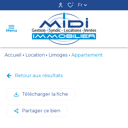
0
Fr
Menu
Accueil
Location
Limoges
Appartement
ACCUEIL
LOCATIONS
Retour aux résultats
VENTES
Télécharger la fiche
ESTIMATION
GESTION
Partager ce bien
SYNDIC