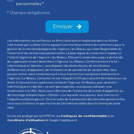
personnelles *
* Champs obligatoires
Envoyer
Les informations recueillies sur ce formulaire sont enregistrées dans un fichier
informatisé par La Boite Immo agissant comme Sous-traitant du traitement pour la
gestion de la clientèle/prospects de l'Agence / du Réseau qui reste Responsable du
Traitement de vos Données personnelles. La base légale du traitement repose sur
l'intérêt légitime de l'Agence / du Réseau. Elles sont conservées jusqu'à demande
de suppression et sont destinées à l'Agence / au Réseau. Conformément à la loi «
informatique et libertés », vous disposez des droits d’accès, de rectification,
d’effacement, d’opposition, de limitation et de portabilité de vos données. Vous
pouvez retirer votre consentement à tout moment en contactant directement
l’Agence / Le Réseau. Consultez le site
https://cnil.fr/fr
pour plus d’informations sur vos
droits. Si vous estimez, après avoir contacté l'Agence / le Réseau, que vos droits «
Informatique et Libertés » ne sont pas respectés, vous pouvez adresser une
réclamation à la CNIL. Nous vous informons de l’existence de la liste d'opposition au
démarchage téléphonique « Bloctel », sur laquelle vous pouvez vous inscrire ici :
https://www.bloctel.gouv.fr
. Dans le cadre de la protection des Données personnelles,
nous vous invitons à ne pas inscrire de Données sensibles dans le champ de saisie
libre.
Ce site est protégé par reCAPTCHA, les
Politiques de Confidentialité
et es
Conditions d'utilisation
de Google s'appliquent.