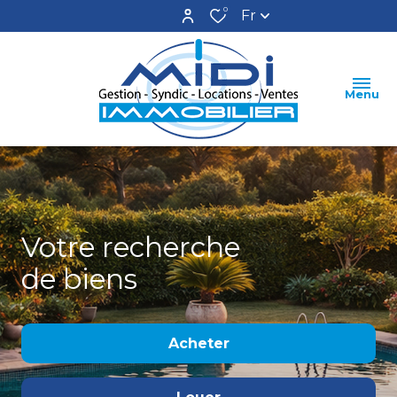
0
Fr
Menu
Votre recherche
de biens
Acheter
De l'ancien