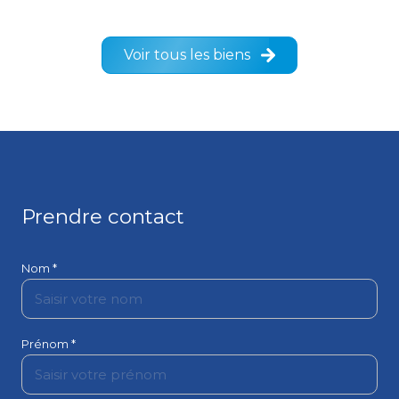
Voir tous les biens
ce(s)
1 m²
Prendre contact
Nom *
Prénom *