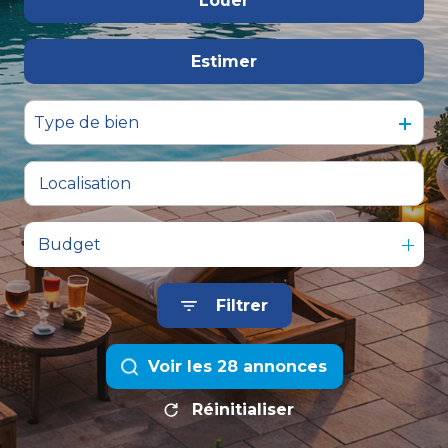
Louer
De l'immo pro
Estimer
à l'année
De l'immo pro
Type de bien
Budget
Filtrer
Voir les
28
annonces
Réinitialiser