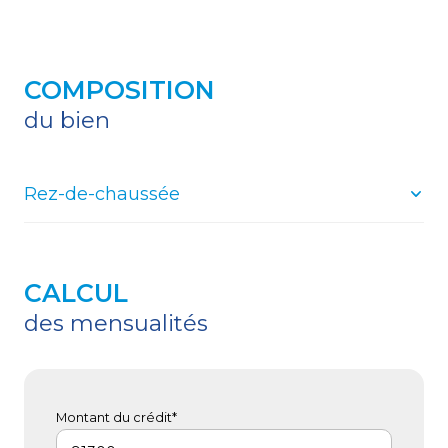
COMPOSITION
du bien
Rez-de-chaussée
salle
23.65 m²
CALCUL
bureau
12.37 m²
des mensualités
WC
2.53 m²
réserve
1.93 m²
bureau
12.69 m²
Montant du crédit*