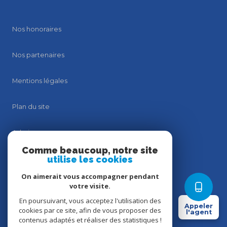
Nos honoraires
Nos partenaires
Mentions légales
Plan du site
Admin
Comme beaucoup, notre site
utilise les cookies
Politique RGPD
On aimerait vous accompagner pendant
Politique RGPD
votre visite.
En poursuivant, vous acceptez l'utilisation des
Appeler
cookies par ce site, afin de vous proposer des
Cookies
l'agent
contenus adaptés et réaliser des statistiques !