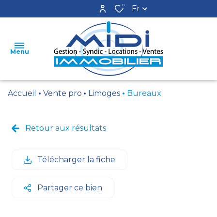
0
Fr
Menu
Accueil
Vente pro
Limoges
Bureaux
ACCUEIL
LOCATIONS
Retour aux résultats
VENTES
Télécharger la fiche
ESTIMATION
GESTION
Partager ce bien
SYNDIC