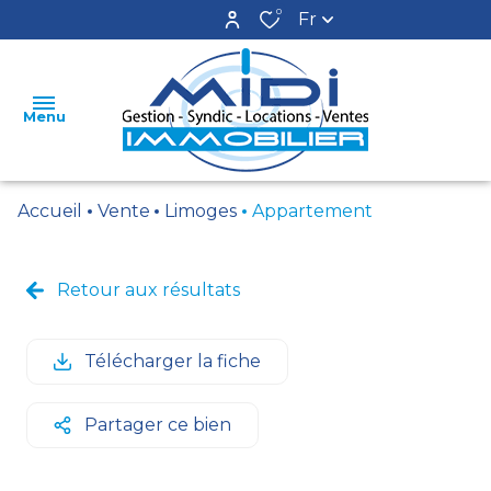
0
Fr
Menu
Accueil
Vente
Limoges
Appartement
ACCUEIL
LOCATIONS
Retour aux résultats
VENTES
Télécharger la fiche
ESTIMATION
GESTION
Partager ce bien
SYNDIC