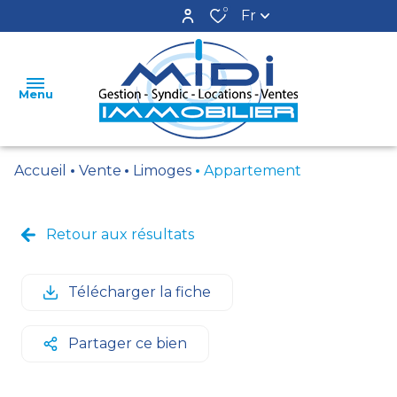
0
Fr
Menu
Accueil
Vente
Limoges
Appartement
ACCUEIL
LOCATIONS
Retour aux résultats
VENTES
Télécharger la fiche
ESTIMATION
GESTION
Partager ce bien
SYNDIC