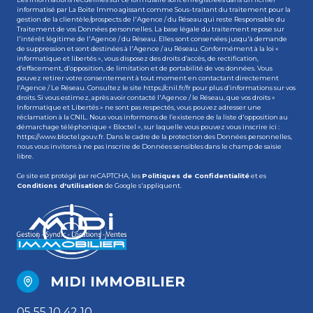
informatisé par La Boite Immo agissant comme Sous-traitant du traitement pour la
gestion de la clientèle/prospects de l'Agence / du Réseau qui reste Responsable du
Traitement de vos Données personnelles. La base légale du traitement repose sur
l'intérêt légitime de l'Agence / du Réseau. Elles sont conservées jusqu'à demande
de suppression et sont destinées à l'Agence / au Réseau. Conformément à la loi «
informatique et libertés », vous disposez des droits d’accès, de rectification,
d’effacement, d’opposition, de limitation et de portabilité de vos données. Vous
pouvez retirer votre consentement à tout moment en contactant directement
l’Agence / Le Réseau. Consultez le site
https://cnil.fr/fr
pour plus d’informations sur vos
droits. Si vous estimez, après avoir contacté l'Agence / le Réseau, que vos droits «
Informatique et Libertés » ne sont pas respectés, vous pouvez adresser une
réclamation à la CNIL. Nous vous informons de l’existence de la liste d'opposition au
démarchage téléphonique « Bloctel », sur laquelle vous pouvez vous inscrire ici :
https://www.bloctel.gouv.fr
. Dans le cadre de la protection des Données personnelles,
nous vous invitons à ne pas inscrire de Données sensibles dans le champ de saisie
libre.
Ce site est protégé par reCAPTCHA, les
Politiques de Confidentialité
et es
Conditions d'utilisation
de Google s'appliquent.
MIDI IMMOBILIER
05 55 10 42 10