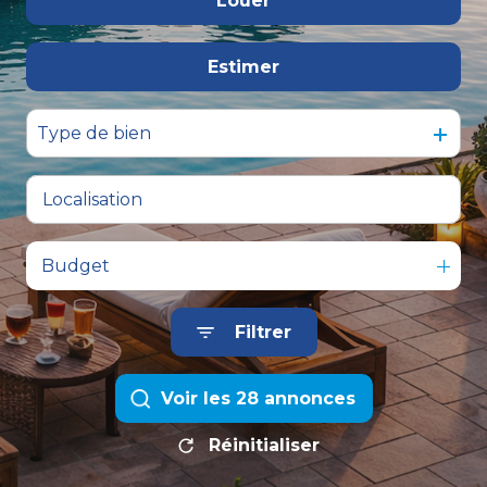
Louer
De l'immo pro
Estimer
à l'année
De l'immo pro
Type de bien
Budget
Filtrer
Voir les
28
annonces
Réinitialiser