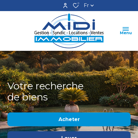
0
Fr
Menu
Votre recherche
de biens
Acheter
De l'ancien